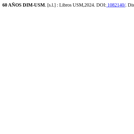
60 AÑOS DIM-USM
. [s.l.] : Libros USM,2024. DOI:
1082140/
. Di