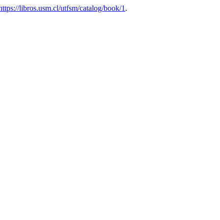
https://libros.usm.cl/utfsm/catalog/book/1
.