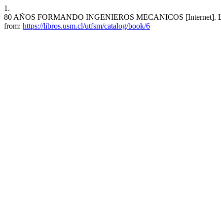
1.
80 AÑOS FORMANDO INGENIEROS MECANICOS [Internet]. Libros US
from:
https://libros.usm.cl/utfsm/catalog/book/6