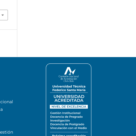
ucional
la
estión