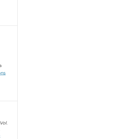
a
ons
Vol.
.
-