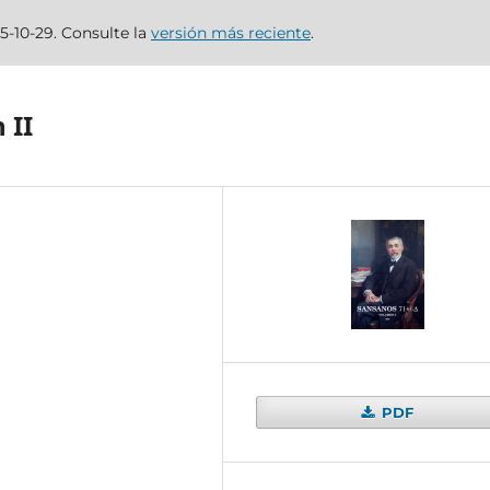
5-10-29. Consulte la
versión más reciente
.
 II
PDF