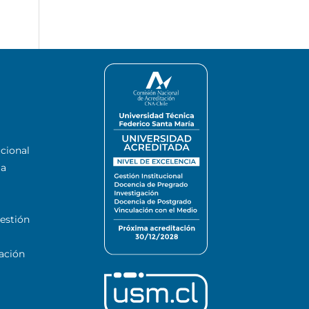
ucional
la
estión
ación