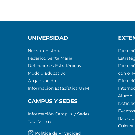
UNIVERSIDAD
EXTE
Nuestra Historia
Direcci
Federico Santa María
Estratég
Definiciones Estratégicas
Direcci
Modelo Educativo
con el 
Organización
Direcci
Información Estadística USM
Interna
Alumni
CAMPUS Y SEDES
Noticia
Eventos
Información Campus y Sedes
Radio 
Tour Virtual
Cultura
Política de Privacidad